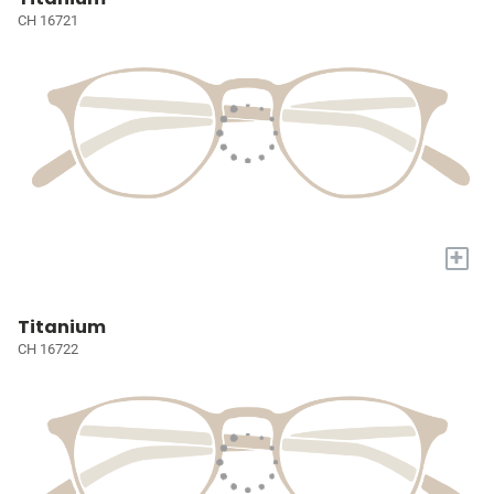
CH 16721
+
Titanium
CH 16722