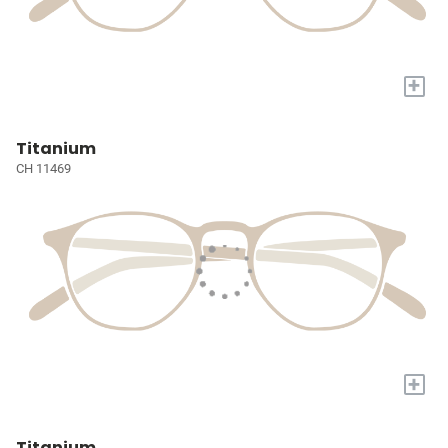
+
Titanium
CH 11469
+
Titanium