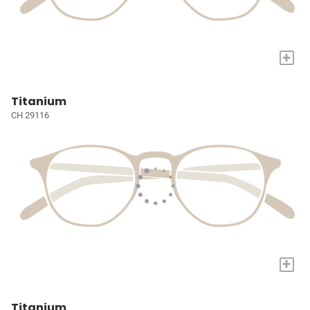
+
Titanium
CH 29116
+
Titanium