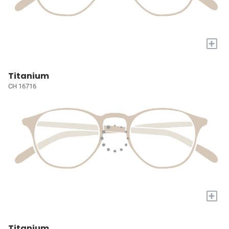
+
Titanium
CH 16716
+
Titanium