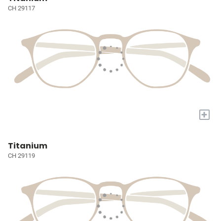
CH 29117
+
Titanium
CH 29119