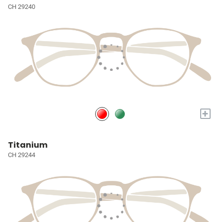
CH 29240
+
Titanium
CH 29244