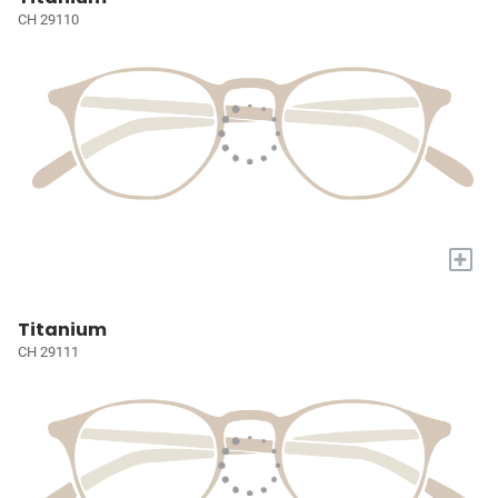
CH 29110
+
Titanium
CH 29111