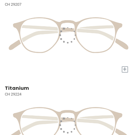
CH 29207
+
Titanium
CH 29224