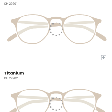
CH 29201
+
Titanium
CH 29202