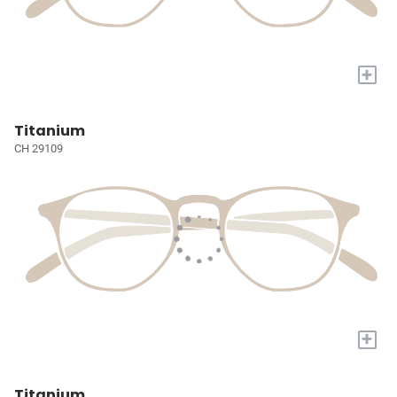
+
Titanium
CH 29109
+
Titanium