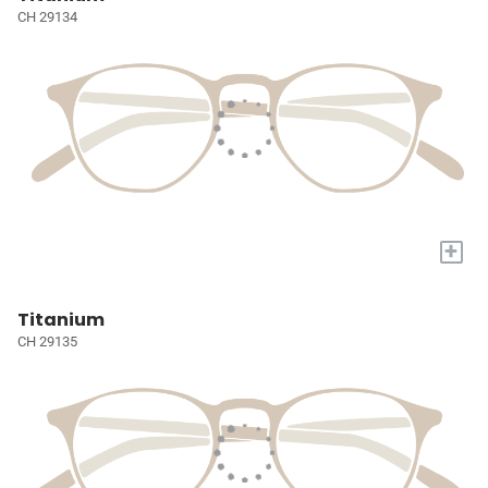
CH 29134
+
Titanium
CH 29135