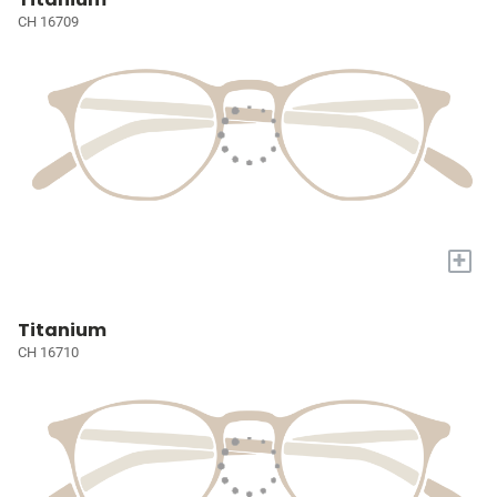
CH 16709
+
Titanium
CH 16710