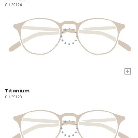
CH 29124
+
Titanium
CH 29129